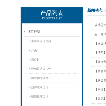
新闻动态
N
产品列表
PROUCTS LIST
上海凡宜科技电子有限公司
以感恩
液位控制
五一劳
液体泄漏传感器
【展会快
开关
【清明
液位计
【高考
调频雷达液位计
【展会预
磁致伸缩液位计
【展会预
超声波液位计
【喜报
磁翻板液位计
【喜讯