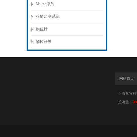
Mutec系列
粮情监测系统
物位计
物位开关
网站首页
上海凡宜科
总流量：
98