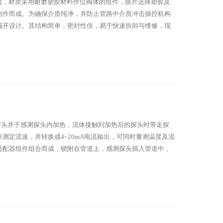
成，材质采用耐磨塑胶材料作位阀体的组件，膜片选择塑胶及
制作而成。为确保介质纯净，并防止管路中介质冲击操控机构
隔开设计。其结构简单，密封性佳，易于快速拆卸与维修，现
本。
探头并于感测探头内加热，流体接触到加热后的探头时带走探
测定流速，并转换成4~20mA电流输出，可同时量测温度及流
适配器组件组合而成，锁附在管道上，感测探头插入管道中，