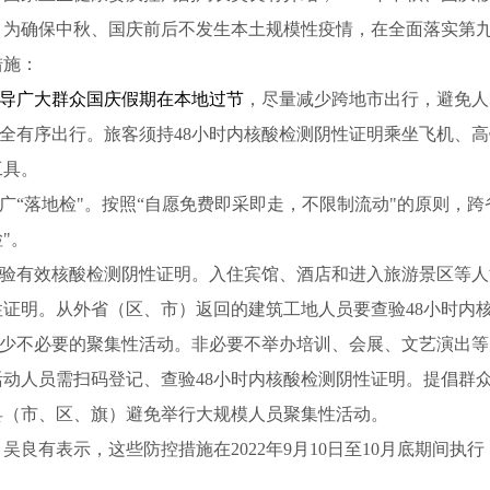
。为确保中秋、国庆前后不发生本土规模性疫情，在全面落实第
措施：
导广大群众国庆假期在本地过节
，尽量减少跨地市出行，避免人
.安全有序出行。旅客须持48小时内核酸检测阴性证明乘坐飞机、
工具。
.推广“落地检"。按照“自愿免费即采即走，不限制流动"的原则，
"。
.查验有效核酸检测阴性证明。入住宾馆、酒店和进入旅游景区等人
性证明。从外省（区、市）返回的建筑工地人员要查验48小时内
.减少不必要的聚集性活动。非必要不举办培训、会展、文艺演出
活动人员需扫码登记、查验48小时内核酸检测阴性证明。提倡群
县（市、区、旗）避免举行大规模人员聚集性活动。
吴良有表示，这些防控措施在2022年9月10日至10月底期
间执行