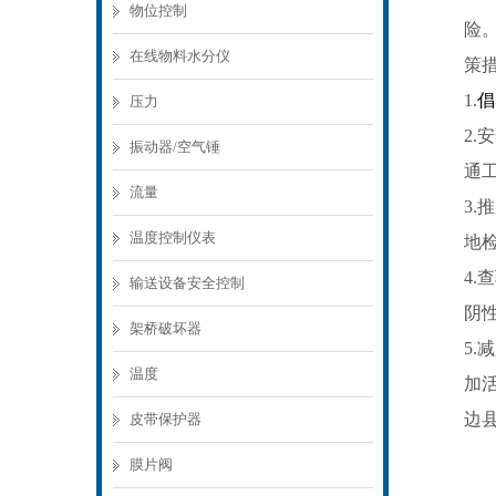
物位控制
险
在线物料水分仪
策
1.
倡
压力
2
振动器/空气锤
通
流量
3
温度控制仪表
地检
4
输送设备安全控制
阴
架桥破坏器
5
温度
加
边
皮带保护器
膜片阀