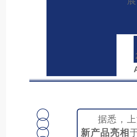
展
视
据悉，上
觉
新产品亮相
盛