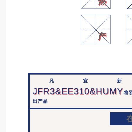
热
产
凡宜新
JFR3&EE310&HUMY
将
出产品