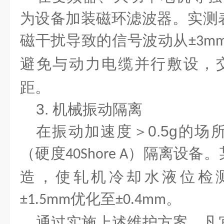
为设备加装磁环滤波器。实测
磁干扰导致的信号波动从
±3m
避免与动力电缆并行敷设，
距。
3.
机械振动隔离
在振动加速度＞
0.5g
的场
（硬度
）隔离设备。
40Shore A
造，使轧机冷却水液位检
优化至
。
±1.5mm
±0.4mm
通过实施上述维护方案，凡