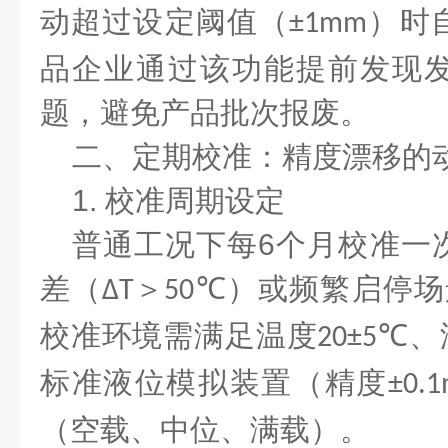
动超过设定阈值（
）时
±1mm
品企业通过该功能提前发现
题，避免产品批次报废。
二、定期校准：精度漂移的
1.
校准周期设定
普通工况下每
6
个月校准一
差（
＞
）或频繁启停场
ΔT
50℃
校准环境需满足温度
、
20±5℃
标准液位模拟装置（精度
±0.
（空载、中位、满载）。