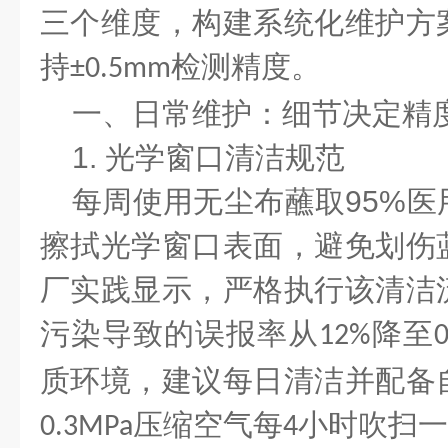
三个维度，构建系统化维护方
持
检测精度。
±0.5mm
一、日常维护：细节决定精
1.
光学窗口清洁规范
每周使用无尘布蘸取
95%
医
擦拭光学窗口表面，避免划伤
厂实践显示，严格执行该清洁
污染导致的误报率从
降至
12%
质环境，建议每日清洁并配备
压缩空气每
小时吹扫一
0.3MPa
4