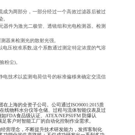
流成为两部分，一部分经过一个高效过滤器后被过
染。
要元器件为激光二极管、透镜组和光电检测器。检测
探测器来检测光的散射光强。
以电压校准系数,这个系数通过测定特定浓度的气溶
试验粉尘)。
静电技术以监测电荷信号的标准偏移来确定交流信
上海的全资子公司。公司通过ISO9001:2015质
、在线物料水分仪等仓储、过程与流体智能仪表及过
A食品级认证、ATEX/NEPSI/FM 防爆认
，以满足客户对智能工厂的自动化控制作业需求。
的经营理念，不断提升技术研发能力，发挥客制化
多功能化的生产路线；不仅成功研发出一系列多功