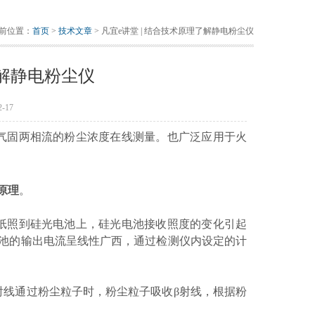
前位置：
首页
>
技术文章
> 凡宜e讲堂 | 结合技术原理了解静电粉尘仪
了解静电粉尘仪
-17
气固两相流的粉尘浓度在线测量。也广泛应用于火
原理
。
纸照到硅光电池上，硅光电池接收照度的变化引起
池的输出电流呈线性广西，通过检测仪内设定的计
射线通过粉尘粒子时，粉尘粒子吸收β射线，根据粉