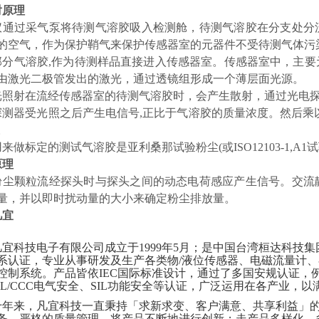
射原理
仪通过采气泵将待测气溶胶吸入检测舱，待测气溶胶在分支处分
的空气，作为保护鞘气来保护传感器室的元器件不受待测气体污
部分气溶胶,作为待测样品直接进入传感器室。传感器室中，主
由激光二极管发出的激光，通过透镜组形成一个薄层面光源。
光照射在流经传感器室的待测气溶胶时，会产生散射，通过光电
探测器受光照之后产生电信号,正比于气溶胶的质量浓度。然后乘
。
来做标定的测试气溶胶是亚利桑那试验粉尘(或ISO12103-1,A1
原理
粉尘颗粒流经探头时与探头之间的动态电荷感应产生信号。交流
量，并以即时扰动量的大小来确定粉尘排放量。
凡宜
宜科技电子有限公司成立于1999年5月；是中国台湾桓达科技集团在
系认证，专业从事研发及生产各类物/液位传感器、电磁流量计
制系统。产品皆依IEC国际标准设计，通过了多国安规认证，例如FD
/UL/CCC电气安全、SIL功能安全等认证，广泛运用在各产业
十年来，凡宜科技一直秉持「求新求变、客户满意、共享利益」
务，严格的质量管理，将产品不断地进行创新；走产品多样化、