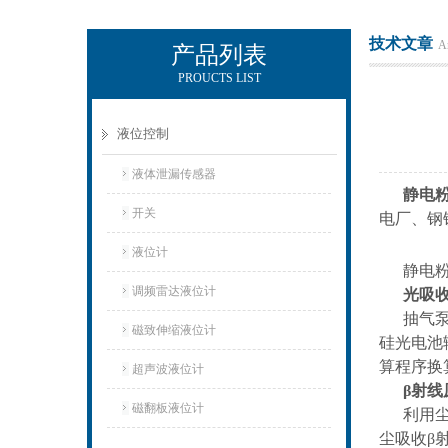
技术文章
Ar
产品列表
PROUCTS LIST
上海凡宜科技电子有限公司
液位控制
液体泄漏传感器
静电
开关
电厂、钢
液位计
静电
调频雷达液位计
光吸
抽气
磁致伸缩液位计
硅光电池
算程序换
超声波液位计
β射线
磁翻板液位计
利用
尘吸收β