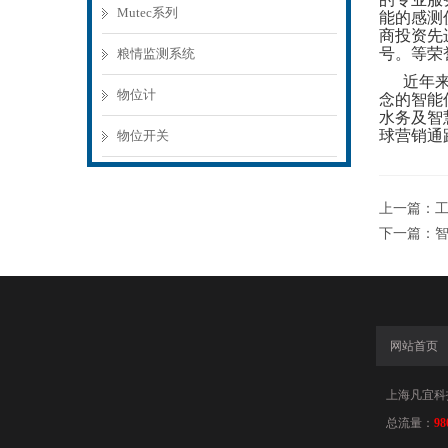
Mutec系列
能的感测
商投资先
号。等荣
粮情监测系统
近年来
物位计
念的智能
水务及智
球营销通
物位开关
上一篇：
下一篇：
网站首页
上海凡宜科
总流量：
98