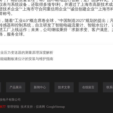
仪表与系统设备，还取得多项专
l
利，并通过了上海市高新技术成
进技术企业”“上海市守合同重信用企业”“诚信创建企业”“上海市
誉称号。
，随着“工业4.0”概念席卷全球，“中国制造2025”规划的提出；
传感器和控制系统，自主研发了智能电磁流量计、智能水位计、
慧工厂上线运作；未来，公司继续秉持「求新求变、客户满意、
路，服务全球。
工业压力变送器的测量原理深度解析
智能磁翻板液位计的安装与维护指南
产品展示
新闻中心
技术文章
在线留言
联系
技电子有限公司
0177
管理登陆
技术支持：
仪表网
GoogleSitemap