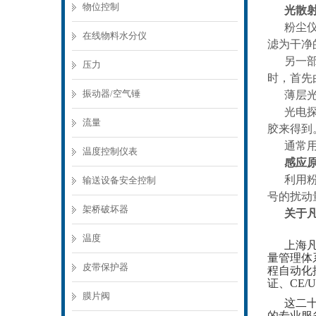
物位控制
光散
粉尘
在线物料水分仪
滤为干净
另一
压力
时，首先
振动器/空气锤
薄层
光电
流量
胶来得到
通常用
温度控制仪表
感应
利用
输送设备安全控制
号的扰动
架桥破坏器
关于
温度
上海凡
量管理体
皮带保护器
程自动化控
证、CE
膜片阀
这二
的专业服