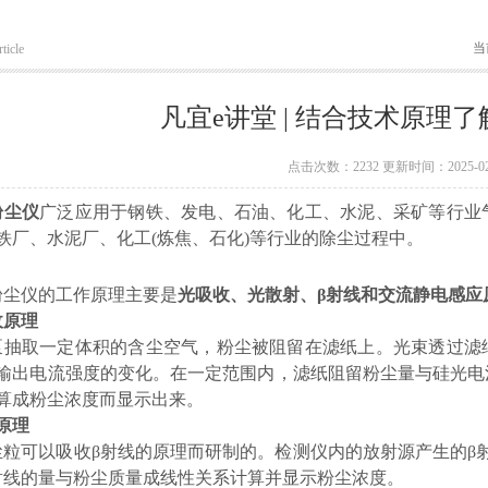
当
ticle
凡宜e讲堂 | 结合技术原理
点击次数：2232 更新时间：2025-02
粉尘仪
广泛应用于钢铁、发电、石油、化工、水泥、采矿等行业
铁厂、水泥厂、化工(炼焦、石化)等行业的除尘过程中。
粉尘仪的工作原理主要是
光吸收、光散射、β射线和交流静电感应
收原理
泵抽取一定体积的含尘空气，粉尘被阻留在滤纸上。光束透过滤
输出电流强度的变化。在一定范围内，滤纸阻留粉尘量与硅光电
算成粉尘浓度而显示出来。
原理
尘粒可以吸收β射线的原理而研制的。检测仪内的放射源产生的β
射线的量与粉尘质量成线性关系计算并显示粉尘浓度。