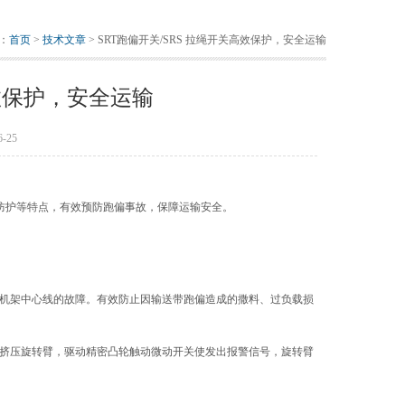
：
首页
>
技术文章
> SRT跑偏开关/SRS 拉绳开关高效保护，安全运输
高效保护，安全运输
-25
候防护等特点，有效预防跑偏事故，保障运输安全。
离机架中心线的故障。有效防止因输送带跑偏造成的撒料、过负载损
挤压旋转臂，驱动精密凸轮触动微动开关使发出报警信号，旋转臂