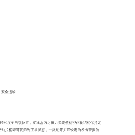
旋转30度至自锁位置，接线盒内之扭力弹簧使精密凸轮结构保持定
驱动拉柄即可复归到正常状态，一微动开关可设定为发出警报信