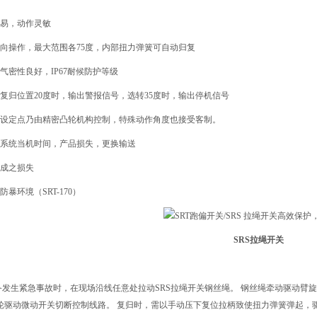
容易，动作灵敏
双向操作，最大范围各75度，内部扭力弹簧可自动归复
盒气密性良好，IP67耐候防护等级
对复归位置20度时，输出警报信号，选转35度时，输出停机信号
停机设定点乃由精密凸轮机构控制，特殊动作角度也接受客制。
送系统当机时间，产品损失，更换输送
造成之损失
防暴环境（SRT-170）
SRS拉绳开关
备发生紧急事故时，在现场沿线任意处拉动SRS拉绳开关钢丝绳。 钢丝绳牵动驱动臂
凸轮驱动微动开关切断控制线路。 复归时，需以手动压下复位拉柄致使扭力弹簧弹起，