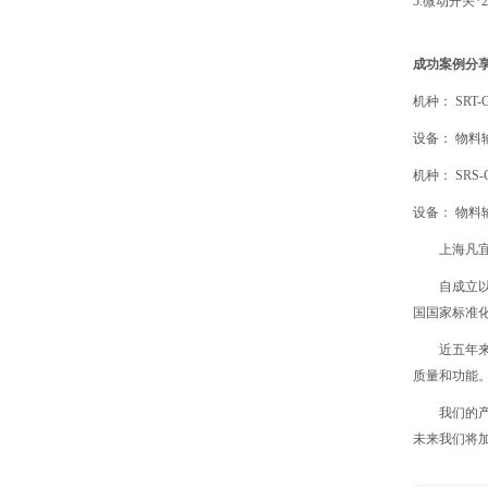
5.微动开关
成功案例分
机种： SRT-
设备： 物料
机种： SRS-
设备： 物料
上海凡宜
自成立
国国家标准化管
近五年
质量和功能
我们的
未来我们将