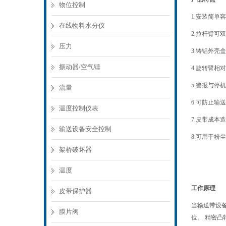
物位控制
1.安装简单
在线物料水分仪
2.拉杆臂可
压力
3.铸铝外壳
振动器/空气锤
4.旋转臂相
5.警报与
流量
6.可防止输
温度控制仪表
7.皮带成本
输送设备安全控制
8.可用于粉尘
架桥破坏器
温度
工作原理
皮带保护器
当输送带设
膜片阀
位。 精密