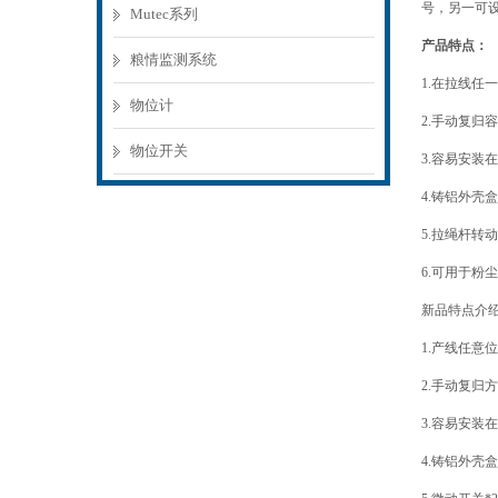
号，另一可
Mutec系列
产品特点：
粮情监测系统
1.在拉线任
物位计
2.手动复归
物位开关
3.容易安装
4.铸铝外壳
5.拉绳杆转
6.可用于粉尘
新品特点介
1.产线任意
2.手动复归
3.容易安装
4.铸铝外壳