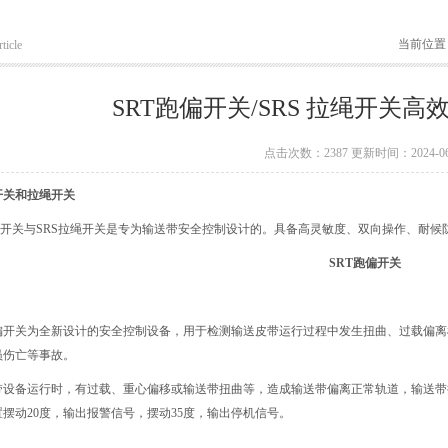
当前位置
ticle
SRT跑偏开关/SRS 拉绳开关
点击次数：2387 更新时间：2024-06
开关和拉绳开关
跑偏开关与SRS拉绳开关是专为输送带安全控制设计的。具备高灵敏度、双向操作、耐
SRT跑偏开关
 跑偏开关为全新设计的安全控制设备，用于检测输送皮带运行过程中发生扭曲、过载偏
员伤亡等事故。
带设备运行时，有过载、重心偏移或输送带扭曲等，造成输送带偏离正常轨道，输送带
摆动20度，输出报警信号，摆动35度，输出停机信号。