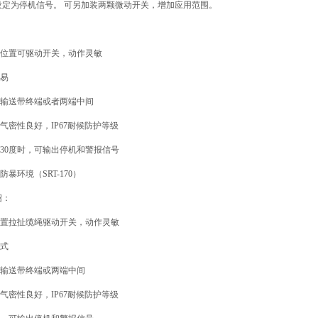
设定为停机信号。 可另加装两颗微动开关，增加应用范围。
一位置可驱动开关，动作灵敏
容易
在输送带终端或者两端中间
盒气密性良好，IP67耐候防护等级
动30度时，可输出停机和警报信号
防暴环境（SRT-170）
绍：
位置拉扯缆绳驱动开关，动作灵敏
方式
在输送带终端或两端中间
盒气密性良好，IP67耐候防护等级