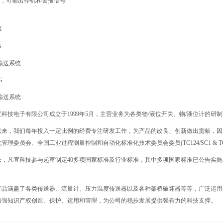
*2，可输出停机和警报信号
享
G
输送系统
G
输送系统
科技电子有限公司成立于1999年5月，主营业务为各类物/液位开关、物/液位计的研
以来，我们每年投入一定比例的经费专注研发工作，为产品的改良、创新做出贡献，因
理委员会、全国工业过程测量控制和自动化标准化技术委员会委员(TC124/SC1 & TC12
来，凡宜科技参与起草制定40多项国家标准及行业标准，其中多项国家标准已公告实
。
产品涵盖了各类传送器、流量计、压力温度传送器以及各种架桥破坏器等等，广泛运用
加强知识产权创造、保护、运用和管理，为公司的稳步发展提供强有力的科技支撑。