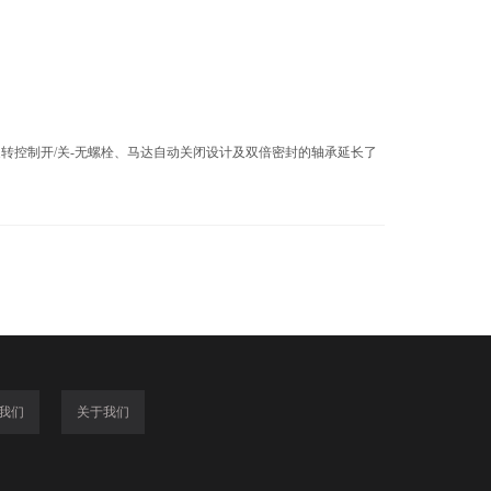
、旋转控制开/关-无螺栓、马达自动关闭设计及双倍密封的轴承延长了
我们
关于我们