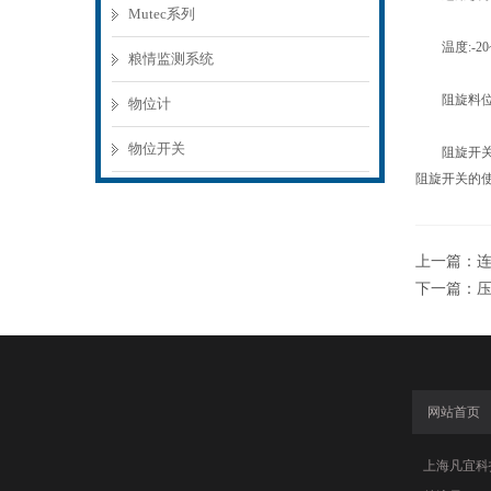
Mutec系列
温度:-20~
粮情监测系统
阻旋料位
物位计
物位开关
阻旋开关经济
阻旋开关的使
上一篇：
下一篇：
网站首页
上海凡宜科