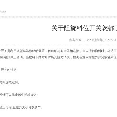
ticle
关于阻旋料位开关您都
点击次数：2352 更新时间：2022-11
位开关
是利用微型马达做驱动装置，传动轴与离合器相连接，当未接触物料时，马达正
切断电源停止转动。当物料下降时叶片所受阻力消失，检测装置依靠扭力弹簧恢复到原
开关的特点：
间连续运转;
计可以防止粉尘沿轴渗入;
定可靠,且扭力大小可以调节;