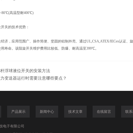
80℃(高温型耐400℃)
开关的技术优势：
，应用范围广、操作简便、坚固的铝制外壳、通过UL,CSA,ATEX/IECex认证
用寿命。该阻旋开关维护费用比较低、防爆、耐高温至399℃。
连杆浮球液位开关的安装方法
压力变送器运行时需要注意哪些要点？
产品展示
新闻中心
技术文章
在线留言
联系
技电子有限公司