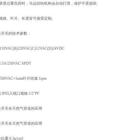
受过重负荷时，马达回转机构会自动打滑，保护不受损坏;
格、叶片、长度皆可接受定制。
开关的技术参数：
VAC(B)220VAC(C)12VAC(D)24VDC
/250VAC SPDT
0VAC×1min叶片转速:1rpm
65入线口规格:1/2″PF
关在天然气管道的应用
关在天然气管道的应用
0.3g/cm3