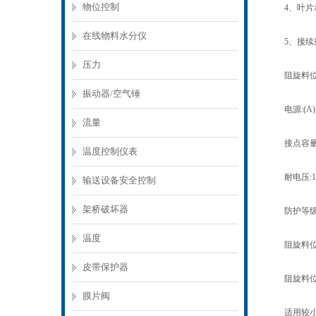
物位控制
4、叶片承
在线物料水分仪
5、接续规
压力
阻旋料位
振动器/空气锤
电源:(A)110
流量
接点容量:5A
温度控制仪表
耐电压:150
输送设备安全控制
架桥破坏器
防护等级:IP
温度
阻旋料位开
皮带保护器
阻旋料位开
膜片阀
适用较小比重: