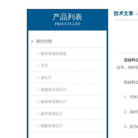
技术文章
Ar
产品列表
PROUCTS LIST
上海凡宜科技电子有限公司
液位控制
液体泄漏传感器
阻旋料
开关
信号，同时
液位计
阻旋料位
调频雷达液位计
1、可长时
磁致伸缩液位计
2、油封设
超声波液位计
磁翻板液位计
3、扭力稳