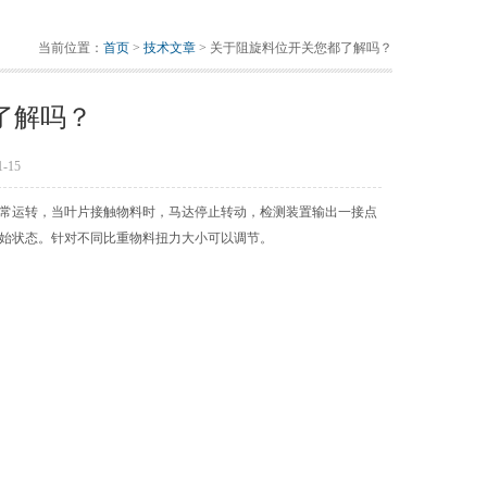
当前位置：
首页
>
技术文章
> 关于阻旋料位开关您都了解吗？
了解吗？
-15
常运转，当叶片接触物料时，马达停止转动，检测装置输出一接点
始状态。针对不同比重物料扭力大小可以调节。