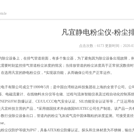
ticle
凡宜静电粉尘仪-粉尘
点击次数：6173 更新时间：2020-03
的除尘设备上，在排气管道前面，有多个集尘器，为了避免因为除尘设备出现故障，
此需要时刻监控排气管道粉尘浓度的情况；当排放管道的粉尘浓度高于正常状况数倍时
。在选用凡宜的静电粉尘仪，*实现该功能，从而确保公司生产正常运作。
电子有限公司成立于1999年5月；是中国台湾桓达科技集团在上海的全资子公司。公司通过
感器、电磁流量计、在线物料水分仪等仓储、过程与流体智能仪表及过程自动化控制系统
X/NEPSI/FM 防爆认证、CE/UL/CCC电气安全认证、SIL功能安全认证等等，
凡宜科技主营的产品，*采用德国技术并由德国MUETEC公司生产制造。该产品一
数行业除尘设备出口，管道内的粉尘飞灰或气流中固体颗粒的浓度监测。可接受直径为大于或等
ar。
粉尘仪防护等级为IP67，具备ATEX粉尘防爆认证。探头和主体材质为不锈钢，输出方