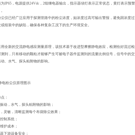
为IP65，电源提供24Vdc，2组继电器输出，指示器绿灯表示正常状态，黄灯表示
）。
粉尘仪已经广泛应用于探测管路中的粉尘浓度，如浓度过高可输出警报，避免因浓度过
纹或组装中的缺陷，确保各种复杂工况下的生产环境安全。
采用全新的交流静电感应测量原理，该技术基于改进型摩擦静电效应，检测恰好流过检
测到，只有移动的颗粒才能够产生可被电子器件监测到的流量比例信号，信号中的交流部
振动、水气、探头粘附物的影响。
尘仪原理图示
特点：
受振动，水气，探头粘附物的影响；
定，灵敏，清晰监测每个布袋除尘效果；
尘控制系统；
室维护成本；
尘器下游设备安全；