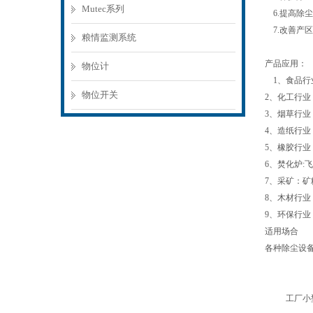
Mutec系列
6.提高除
7.改善产
粮情监测系统
产品应用：
物位计
1、食品行
物位开关
2、化工行业
3、烟草行
4、造纸行
5、橡胶行
6、焚化炉:
7、采矿：矿
8、木材行业
9、环保行业
适用场合
各种除尘设
工厂小型