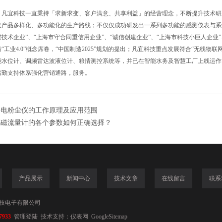
，凡宜科技一直秉持「求新求变、客户满意、共享利益」的经营理念，不断提升技术研
走产品多样化、多功能化的生产路线；不仅仅成功研发出一系列多功能的感测仪表与系统
技术企业”、“上海市守合同重信用企业”、“诚信创建企业”、“上海市科技小巨人企业”
“工业4.0”概念席卷，“中国制造2025”规划的提出；凡宜科技重点发展符合“无线物联
能水位计、调频雷达波液位计、粮情测控系统等，并已在智能水务及智慧工厂上线运作
后勤支持体系强化营销通路，服务。
静电粉尘仪的工作原理及应用范围
电磁流量计的各个参数如何正确选择？
产品展示
新闻中心
技术文章
在线留言
联系
技电子有限公司
7933
管理登陆
技术支持：
仪表网
GoogleSitemap