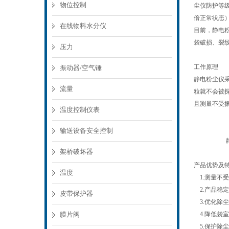
物位控制
尘仪防护等级
倍正常状态
在线物料水分仪
目前，静电
袋破损、裂
压力
工作原理
振动器/空气锤
静电粉尘仪
流量
粒就不会被探
且测量不受
温度控制仪表
输送设备安全控制
静电粉
架桥破坏器
产品优势及
温度
1.测量不
2.产品稳
皮带保护器
3.优化除
膜片阀
4.降低袋
5.保护除