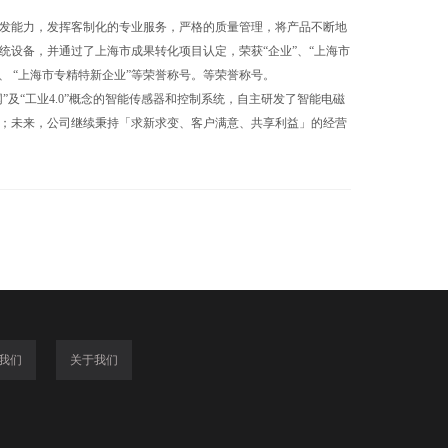
发能力，发挥客制化的专业服务，严格的质量管理，将产品不断地
设备，并通过了上海市成果转化项目认定，荣获“企业”、“上海市
、 “上海市专精特新企业”等荣誉称号。等荣誉称号。
网”及“工业4.0”概念的智能传感器和控制系统，自主研发了智能电磁
；未来，公司继续秉持「求新求变、客户满意、共享利益」的经营
我们
关于我们