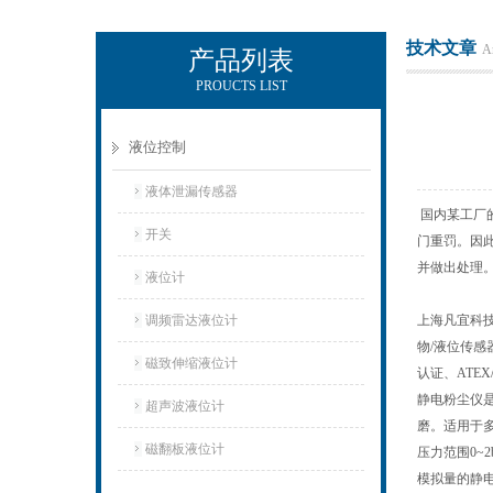
技术文章
Ar
产品列表
PROUCTS LIST
上海凡宜科技电子有限公司
液位控制
液体泄漏传感器
国内某工厂
开关
门重罚。因
并做出处理
液位计
调频雷达液位计
上海凡宜科技
物/液位传
磁致伸缩液位计
认证、ATE
静电粉尘仪是
超声波液位计
磨。适用于多
磁翻板液位计
压力范围0~2b
模拟量的静电