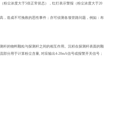
预警（粉尘浓度大于5倍正常状态），红灯表示警报（粉尘浓度大于20
高，造成不可挽救的恶性事件；亦可侦测各项管路问题，例如：布
测杆的物料颗粒与探测杆之间的相互作用。沉积在探测杆表面的颗
分用于计算粉尘含量, 对应输出4-20mA信号或报警开关信号；