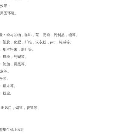
尘效果；
区周围环境。
业：粉与谷物，咖啡，茶，淀粉，乳制品，糖等。
：塑胶，化肥，纤维，洗衣粉，pvc，纯碱等。
业：烟丝粉末，烟叶等。
业：煤粉，纯碱等。
业：轮胎，炭黑等。
飞灰等。
粉等。
：锯末等。
：粉尘。
备出风口，烟道，管道等。
集尘机上应用