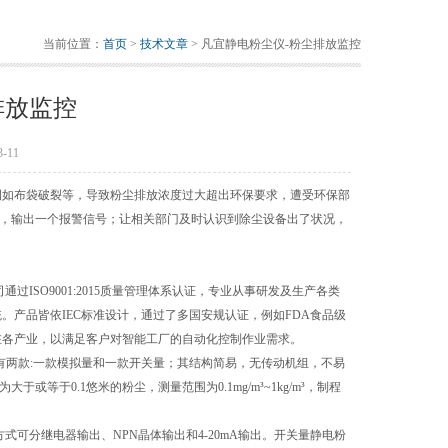
当前位置：
首页
>
技术文章
> 凡宜静电粉尘仪-粉尘排放监控
排放监控
-11
例如布袋破裂等，导致粉尘排放浓度过大超出环保要求，遭受环保部
，输出一个报警信号；让相关部门及时认识到除尘设备出了状况，
ISO9001:2015质量管理体系认证，专业从事研发及生产各类
。产品皆依IEC标准设计，通过了多国安规认证，例如FDA食品级
广泛运用在各产业，以满足客户对智能工厂的自动化控制作业需求。
共有两款:一款模拟量和一款开关量；其结构简易，无传动机组，不易
于0.1悠米的粉尘，测量范围为0.1mg/m³~1kg/m³，制程
式可分继电器输出、NPN晶体输出和4-20mA输出。开关量静电粉