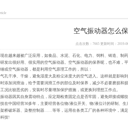
ticle
空气振动器怎么
点击次数：7665 更新时间：2019-06
器现在越来越被广泛应用，如食品、水泥、石化、电力、饲料、铸造、制
能研发出很好用、很实用的空气振动器。空气振动器的保养呢，也不难，
气锤或空气振动器，都是利用空气原理工作的，所以：
进气孔干净、干燥，避免湿度大及粉尘浓度大的空气进入。这样就是影响
及时添加润滑油，给予需要润滑工作的部位及时保养，减少不必要磨损和
场工况比较恶劣的，安装时尽量增加保护措施，或更换到理想工作点。
气振动器因其自身震动特点，应定期检查固定点是否牢固，避免焊接或螺
技在中国经营30多年，主要经营各位物/液位开关、物/液位计的研制、
种架桥破坏器、染整控制器……等等，运用在各类工厂的各种环境中，满
科技!