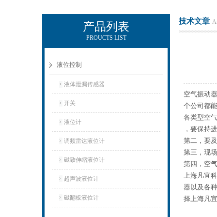
技术文章
Ar
产品列表
PROUCTS LIST
上海凡宜科技电子有限公司
液位控制
液体泄漏传感器
空气振动
开关
个公司都
各类型空
液位计
，要保持
第二，要
调频雷达液位计
第三，现
磁致伸缩液位计
第四，空
上海凡宜科
超声波液位计
器以及各
磁翻板液位计
择上海凡宜