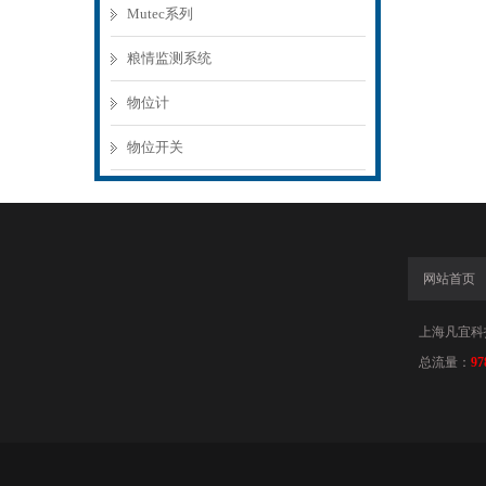
Mutec系列
粮情监测系统
物位计
物位开关
网站首页
上海凡宜科
总流量：
97