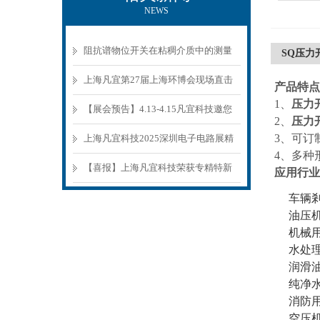
NEWS
阻抗谱物位开关在粘稠介质中的测量
SQ压力
原理与选型要点
上海凡宜第27届上海环博会现场直击
产品特点
1、
压力
【展会预告】4.13-4.15凡宜科技邀您
2、
压力
参观环博会
3、可订
上海凡宜科技2025深圳电子电路展精
4、多种
彩回顾
【喜报】上海凡宜科技荣获专精特新
应用行业
中小企业认证
车辆
油压
机械
水处
润滑
纯净
消防
空压