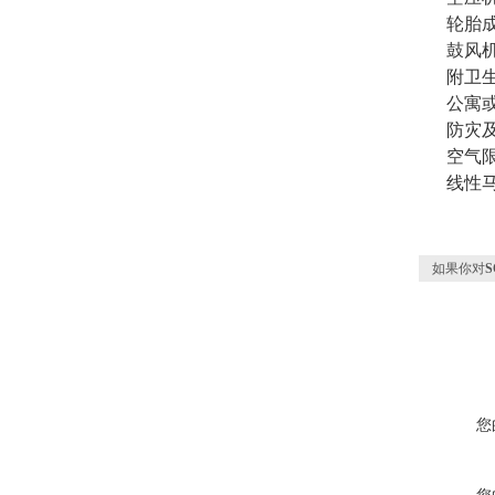
轮胎
鼓风
附卫
公寓
防灾
空气
线性
如果你对
您