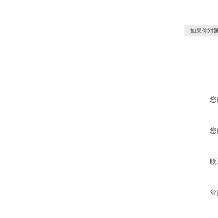
如果你对
您
您
联
常