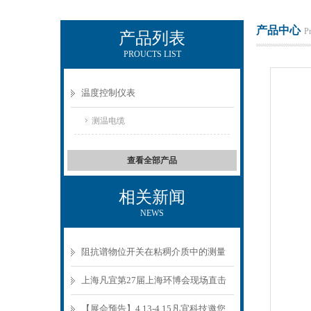
产品中心
P
产品列表
PROUCTS LIST
上海凡宜科技电子有限公司
温度控制仪表
测温电缆
查看全部产品
相关新闻
NEWS
阻抗谱物位开关在粘稠介质中的测量
原理与选型要点
上海凡宜第27届上海环博会现场直击
【展会预告】4.13-4.15凡宜科技邀您