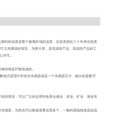
监测到的温度是整个被测区域的温度，还是美国近三十年来在线形
68℃之间测温的盲区。为两大类，是高温段产品，高温段产品的工
260℃。
拉钢丝绳及护套组成的。
；数据式是指中所包含传感器就是一个传感器芯片，输出的是数字
变化的情况，可以广泛的运用到各类仓储业、农业、矿业、渔业等
传感器，当然也可以根据需要设置多个，一般的测温线缆是由温