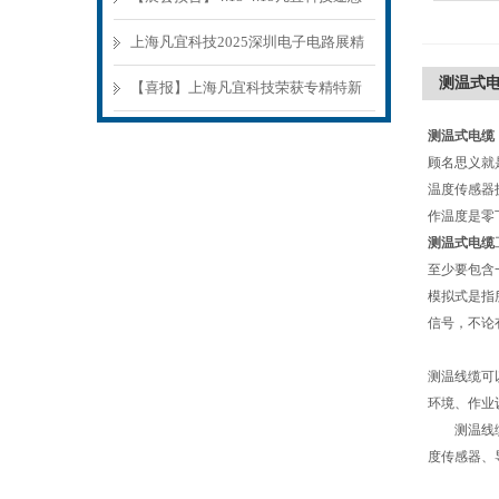
参观环博会
上海凡宜科技2025深圳电子电路展精
测温式
彩回顾
【喜报】上海凡宜科技荣获专精特新
中小企业认证
测温式电缆
顾名思义就
温度传感器
作温度是零
测温式电缆
至少要包含
模拟式是指
信号，不论
测温线缆可
环境、作业
测温线缆主
度传感器、