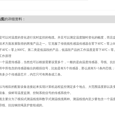
电缆
的详细资料：
是可以对温度的变化进行实时监控的电缆。并且可以测定温度随时变化的幅度，而且
技术方面发展取得的两项产品之一。它克服了传统线性感温传感器在零下40℃～零上
下40℃～零上900℃。第二类是低温段的产品，低温段产品的工作温度是零下40℃～零上
工作原理
一个温度传感器，当然也可以根据需要设置多个，一般的是由温度传感器、导线、抗
所中所包含的传感器输出的模拟信号，比如是有X个传感器，那么就有X+1条内芯线
有多少个传感器芯片，内芯只可有两条或三条。
以与相应的配套设备连接起来实现计算机远程监控测定多个地点、大范围温度群以及
设备、保鲜等温度监测、控制系统信号的传感系统中。
要分为了模拟式测温线缆和数字式测温线缆两种。测温线缆内至少要包含一个温度
导线、抗拉钢丝绳及护套组成的。