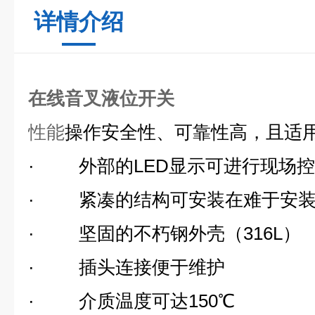
详情介绍
在线音叉液位开关
性能
操作安全性、可靠性高，且适
·
外部的
LED
显示可进行现场控
·
紧凑的结构可安装在难于安
·
坚固的不朽钢外壳（
316L
）
·
插头连接便于维护
·
介质温度可达
150
℃