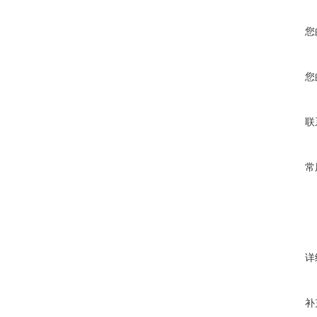
您
您
联
常
详
补