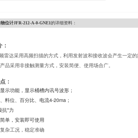
位计JFR-212-A-0-GNE1
的详细资料：
介：
调频雷达采用高频扫描的方式，利用发射波和接收波会产生一定
产品采用非接触测量方式，安装简便、使用场合广。
点：
显示功能，显示桶槽内讯号波形；
、料位、百分比、电流4-20ma；
级抗*力
简单，安装即可使用
复杂工况，稳定准确