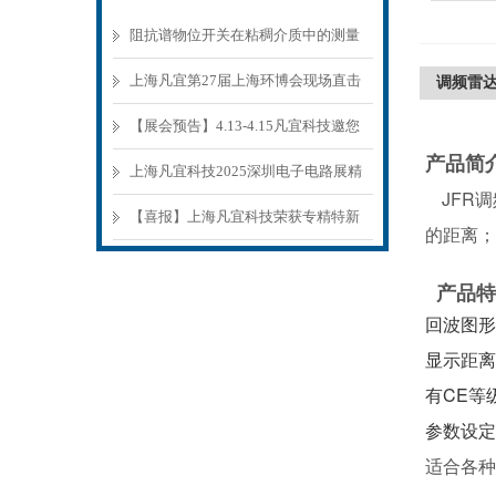
阻抗谱物位开关在粘稠介质中的测量
原理与选型要点
上海凡宜第27届上海环博会现场直击
调频雷达物
【展会预告】4.13-4.15凡宜科技邀您
产品简
参观环博会
上海凡宜科技2025深圳电子电路展精
JFR
彩回顾
【喜报】上海凡宜科技荣获专精特新
的距离；
中小企业认证
产品特
回波图形
显示距离
有CE等
参数设定
适合各种