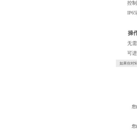
控制器
IP65
操
无需调
可进行
如果你对
您
您