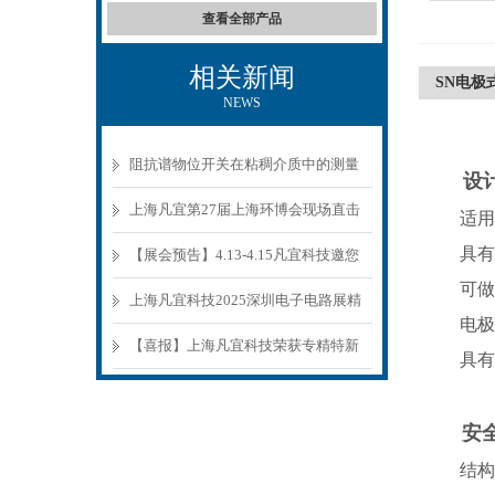
查看全部产品
相关新闻
SN电极
NEWS
阻抗谱物位开关在粘稠介质中的测量
设计
原理与选型要点
上海凡宜第27届上海环博会现场直击
适用于
具有突
【展会预告】4.13-4.15凡宜科技邀您
可做多
参观环博会
上海凡宜科技2025深圳电子电路展精
电极头
彩回顾
【喜报】上海凡宜科技荣获专精特新
具有两
中小企业认证
安
结构简