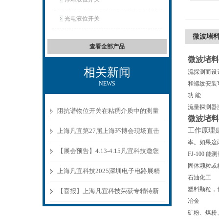
光电液位开关
微波堵
查看全部产品
微波堵料
相关新闻
流探测而设
NEWS
和螺纹安装
功 能
流量探测器
阻抗谱物位开关在粘稠介质中的测量
微波堵料
原理与选型要点
工作原理
上海凡宜第27届上海环博会现场直击
率。如果这两
【展会预告】4.13-4.15凡宜科技邀您
FJ-10
固体颗粒或
参观环博会
上海凡宜科技2025深圳电子电路展精
石油化工
塑料颗粒，
彩回顾
【喜报】上海凡宜科技荣获专精特新
冶金
中小企业认证
矿粉、煤粉