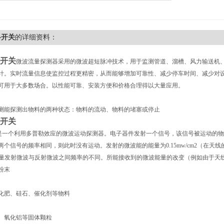
料开关
的详细资料：
开关
微波流量探测器采用的微波超短脉冲技术，用于监测管道、溜槽、风力输送机、
计。实时流量信息使监控过程更精密，从而能够增加可靠性、减少停车时间、减少对设
可用于大多数场合。以性能可靠、安装方便和价格合理得以大量应用。
测能探测出物料的两种状态：物料的流动、物料的堵塞或停止
开关
是一个利用多普勒效应的微波运动探测器。电子器件发射一个信号，该信号被运动的物
个信号的频率相同，则此时没有运动。发射的微波能的能量为0.15mw/cm2（在天线的
0 能测量发射微波与反射微波之间频率的不同。所能接收到的微波能量的改变（例如由于
粉末
化肥、硅石、催化剂等物料
、氧化铝等固体颗粒