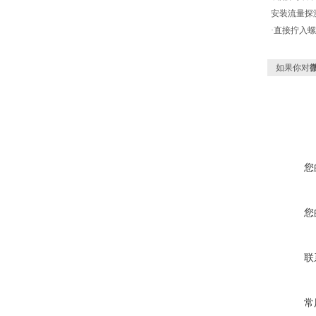
安装流量探
·直接拧入
如果你对
您
您
联
常