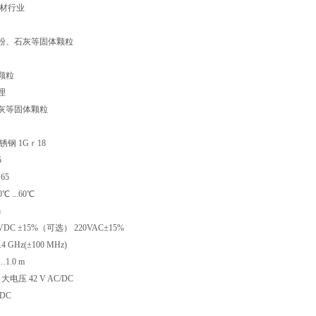
建材行业
粉、石灰等固体颗粒
颗粒
理
灰等固体颗粒
锈钢 1Gｒ18
5
65
 ...60℃
㎏
 VDC ±15%（可选） 220VAC±15%
 GHz(±100 MHz)
1.0 m
电压 42 V AC/DC
/DC