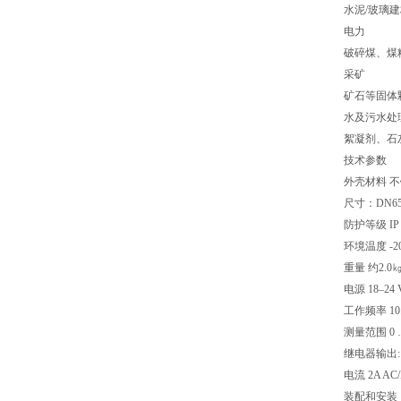
水泥/玻璃
电力
破碎煤、煤
采矿
矿石等固体
水及污水处
絮凝剂、石
技术参数
外壳材料 不
尺寸：DN6
防护等级 IP 
环境温度 -20℃
重量 约2.0
电源 18–24
工作频率 10.4
测量范围 0 …
继电器输出: 大
电流 2A AC
装配和安装