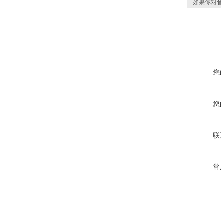
如果你对
您
您
联
常