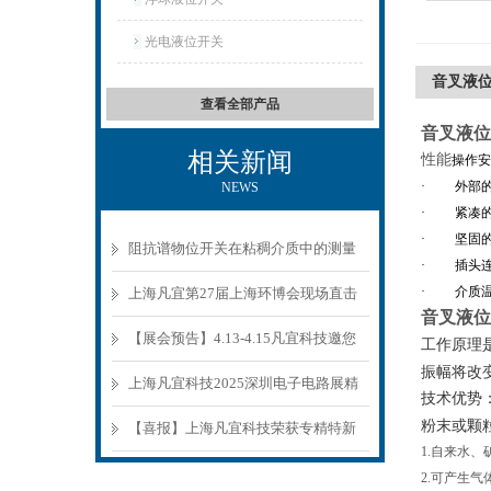
光电液位开关
音叉液
查看全部产品
音叉液位
相关新闻
性能
操作安
·
外部
NEWS
·
紧凑
·
坚固
阻抗谱物位开关在粘稠介质中的测量
·
插头
原理与选型要点
·
介质
上海凡宜第27届上海环博会现场直击
音叉液位
【展会预告】4.13-4.15凡宜科技邀您
工作原理
振幅将改
参观环博会
上海凡宜科技2025深圳电子电路展精
技术优势
粉末或颗
彩回顾
【喜报】上海凡宜科技荣获专精特新
1.自来水、
中小企业认证
2.可产生气