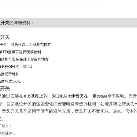
位开关
的详细资料：
开关
全性、可靠性高，且适用范围广
的
LED
显示可进行现场控制
的结构可安装在难于安装的地方
的不朽钢外壳（
316L
）
连接便于维护
温度可达
150
℃
开关
是通过安装在
基座上的一对
使音叉在一定
下振动。当音
音叉
压电晶体
共振频率
变，音叉液位开关的这些变化由智能电路来进行检测，处理并将之转换为
：音叉开关几乎适用于所有的液体介质，音叉开关不受泡沫、
、气体
涡流
粒。
矿泉水；
体的液体；